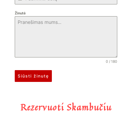
Žinutė
0 / 180
Siūsti žinutę
Rezervuoti Skambučiu